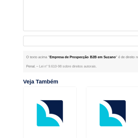
O texto acima "
Empresa de Prospecção B2B em Suzano
" é de direito
Penal. –
Lei n° 9.610-98 sobre direitos autorais
.
Veja Também