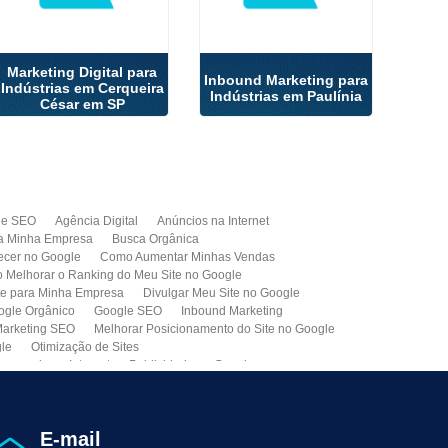
Marketing Digital para
Inbound Marketing para
Indústrias em Cerqueira
Indústrias em Paulínia
César em SP
de SEO
Agência Digital
Anúncios na Internet
a Minha Empresa
Busca Orgânica
cer no Google
Como Aumentar Minhas Vendas
Melhorar o Ranking do Meu Site no Google
te para Minha Empresa
Divulgar Meu Site no Google
ogle Orgânico
Google SEO
Inbound Marketing
arketing SEO
Melhorar Posicionamento do Site no Google
gle
Otimização de Sites
paganda na Internet
Publicidade no Google
de SEO
Site para Minha Empresa
Site Profissional
Primeira Página do Google
presa de Seo do Brasil
Otimização Seo On-page
E-mail
ção de Clientes
Prospecção B2B