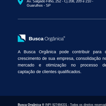
Av. Salgado Filho, 252 - Cj 208, 209 e 210 -
Empresa de Prospecção B2B
Marketing Industrial
Marketing Di
Guarulhos - SP
Divulgação Online
Atração de Clientes
Estratégias de Marketi
Vendas Industriais
Prospecção de Clientes B2B
Marketing Digi
Como Aumentar as Vendas da Minha Empresa
Marketing de Con
Anunciar na Internet
Captar Clientes
Criação de Site para Indús
Como Distribuir Mais Produtos
Marketing Growth
Marketing Gro
A Busca Orgânica pode contribuir para 
crescimento de sua empresa, consolidação n
mercado e otimização no processo d
captação de clientes qualificados.
Busca Orgânica
®
INPI 927484331 - Todos os direitos reserva