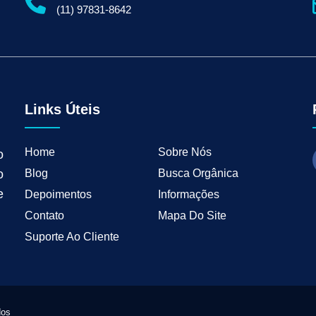
gital para Empresas
Serviços de Marketing Digital
Marketing Digital para Indu
(11) 97831-8642
ng B2B
Estratégias de Marketing para Empresas B2B
Inbound Marketing para 
tal para Negócios Locais
Vendas B2B
Como Ter Resultados Digitais
Como 
teudo
Mkt Industrial
Geração de Leads B2B
Geração de Clientes B2B
M
tria
Marketing de Busca Industrial
Marketing Industrial B2B
Marketing pa
wth Industrial
Marketing de Crescimento
Marketing de Crescimento Industria
Links Úteis
Home
Sobre Nós
o
Blog
Busca Orgânica
o
e
Depoimentos
Informações
Contato
Mapa Do Site
Suporte Ao Cliente
dos