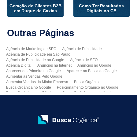
Geração de Clientes B2B
Como Ter Resultados
em Duque de Caxias
Digitais no CE
Outras
Páginas
Agência de Marketing de SEO
Agência de Publicidade
Agência de Publicidade em São Paulo
Agência de Publicidade no Google
Agência de SEO
Agência Digital
Anúncios na Internet
Anúncios no Google
Aparecer em Primeiro no Google
Aparecer na Busca do Google
Aumentar as Vendas Pelo Google
Aumentar Vendas da Minha Empresa
Busca Orgânica
Busca Orgânica no Google
Posicionamento Orgânico no Google
Busca Orgânica para Fábricas
Busca Orgânica para Indústrias
Como Aparecer no Google
Como Aumentar Minhas Vendas
Como Colocar Meu Site na Primeira Página do Google
Como Divulgar Meu Site
Como Divulgar no Google
Como Melhorar as Vendas
Como Melhorar o Ranking do Meu Site no Google
Como Vender Mais e Melhor
Como Vender pela Internet
Consultoria de SEO
Consultoria SEO
Criação de Sites Profissionais
Criar Um Site para Minha Empresa