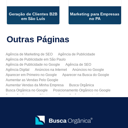
Geração de Clientes B2B
Marketing para Empresas
em São Luís
no PA
Outras
Páginas
Agência de Marketing de SEO
Agência de Publicidade
Agência de Publicidade em São Paulo
Agência de Publicidade no Google
Agência de SEO
Agência Digital
Anúncios na Internet
Anúncios no Google
Aparecer em Primeiro no Google
Aparecer na Busca do Google
Aumentar as Vendas Pelo Google
Aumentar Vendas da Minha Empresa
Busca Orgânica
Busca Orgânica no Google
Posicionamento Orgânico no Google
Busca Orgânica para Fábricas
Busca Orgânica para Indústrias
Como Aparecer no Google
Como Aumentar Minhas Vendas
Como Colocar Meu Site na Primeira Página do Google
Como Divulgar Meu Site
Como Divulgar no Google
Como Melhorar as Vendas
Como Melhorar o Ranking do Meu Site no Google
Como Vender Mais e Melhor
Como Vender pela Internet