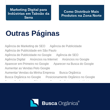
Marketing Digital para
Como Distribuir Mais
Indústrias em Taboão da
Produtos na Zona Norte
Serra
Outras
Páginas
Agência de Marketing de SEO
Agência de Publicidade
Agência de Publicidade em São Paulo
Agência de Publicidade no Google
Agência de SEO
Agência Digital
Anúncios na Internet
Anúncios no Google
Aparecer em Primeiro no Google
Aparecer na Busca do Google
Aumentar as Vendas Pelo Google
Aumentar Vendas da Minha Empresa
Busca Orgânica
Busca Orgânica no Google
Posicionamento Orgânico no Google
Busca Orgânica para Fábricas
Busca Orgânica para Indústrias
Como Aparecer no Google
Como Aumentar Minhas Vendas
Como Colocar Meu Site na Primeira Página do Google
Como Divulgar Meu Site
Como Divulgar no Google
Como Melhorar as Vendas
Como Melhorar o Ranking do Meu Site no Google
Como Vender Mais e Melhor
Como Vender pela Internet