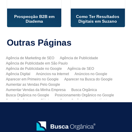
Prospecção B2B em
Como Ter Resultados
Diadema
Digitais em Suzano
Outras
Páginas
Agência de Marketing de SEO
Agência de Publicidade
Agência de Publicidade em São Paulo
Agência de Publicidade no Google
Agência de SEO
Agência Digital
Anúncios na Internet
Anúncios no Google
Aparecer em Primeiro no Google
Aparecer na Busca do Google
Aumentar as Vendas Pelo Google
Aumentar Vendas da Minha Empresa
Busca Orgânica
Busca Orgânica no Google
Posicionamento Orgânico no Google
Busca Orgânica para Fábricas
Busca Orgânica para Indústrias
Como Aparecer no Google
Como Aumentar Minhas Vendas
Como Colocar Meu Site na Primeira Página do Google
Como Divulgar Meu Site
Como Divulgar no Google
Como Melhorar as Vendas
Como Melhorar o Ranking do Meu Site no Google