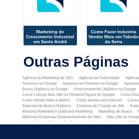
Marketing de
Como Fazer Industria
Crescimento Industrial
Vender Mais em Taboão
em Santo André
da Serra
Outras
Páginas
Agência de Marketing de SEO
Agência de Publicidade
Agência
Anúncios no Google
Aparecer em Primeiro no Google
Aparece
Busca Orgânica no Google
Posicionamento Orgânico no Google
Como Colocar Meu Site na Primeira Página do Google
Como Divu
Como Vender Mais e Melhor
Como Vender pela Internet
Consul
Empresa de Busca Orgânica
Empresa de Criação de Site
Empr
Inbound Marketing e Outbound Marketing
Marketing de Busca
Melhores Empresas Desenvolvimento de Sites
Meu Site no Googl
Otimização de Sites nos Parâmetros do Google
Otimização SEO
Publicidade Online
Quero Divulgar Minha Empresa no Google
Técnicas de SEO
Tecnologia de Posicionamento para o Google