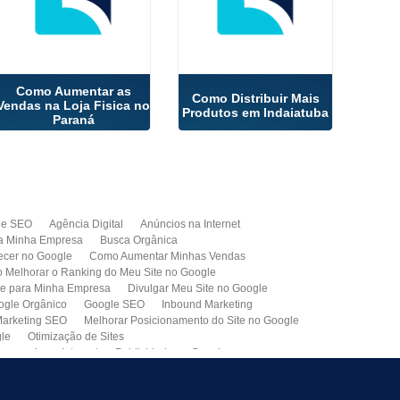
Como Aumentar as
Como Distribuir Mais
Vendas na Loja Fisica no
Produtos em Indaiatuba
Paraná
de SEO
Agência Digital
Anúncios na Internet
a Minha Empresa
Busca Orgânica
cer no Google
Como Aumentar Minhas Vendas
Melhorar o Ranking do Meu Site no Google
te para Minha Empresa
Divulgar Meu Site no Google
ogle Orgânico
Google SEO
Inbound Marketing
arketing SEO
Melhorar Posicionamento do Site no Google
gle
Otimização de Sites
paganda na Internet
Publicidade no Google
de SEO
Site para Minha Empresa
Site Profissional
Primeira Página do Google