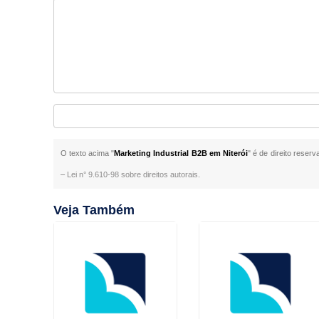
O texto acima "
Marketing Industrial B2B em Niterói
" é de direito reser
–
Lei n° 9.610-98 sobre direitos autorais
.
Veja Também