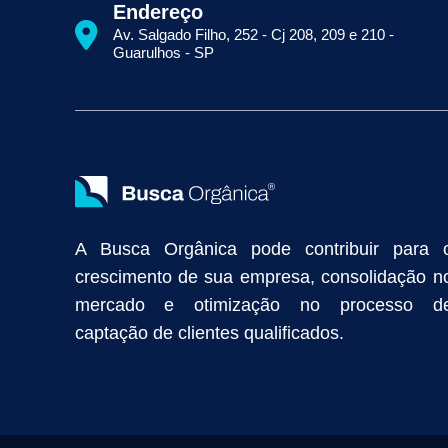
Como Aparecer na Primeira Página do Google
Como Fazer Seo
Endereço
Primeira Página do Google Sem Pagar por Clique
Quais Técnicas
Av. Salgado Filho, 252 - Cj 208, 209 e 210 -
Empresa de Prospecção B2B
Marketing Industrial
Marketing Di
Guarulhos - SP
Divulgação Online
Atração de Clientes
Estratégias de Marketi
Vendas Industriais
Prospecção de Clientes B2B
Marketing Digi
Como Aumentar as Vendas da Minha Empresa
Marketing de Con
Anunciar na Internet
Captar Clientes
Criação de Site para Indús
Como Distribuir Mais Produtos
Marketing Growth
Marketing Gro
A Busca Orgânica pode contribuir para 
crescimento de sua empresa, consolidação n
mercado e otimização no processo d
captação de clientes qualificados.