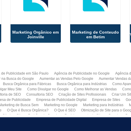
Marketing Orgânico em
Marketing de Conteudo
Joinville
em Betim
 de Publicidade em São Paulo
Agência de Publicidade no Google
Agência 
r na Busca do Google
Aumentar as Vendas Pelo Google
Aumentar Vendas d
Busca Orgânica para Fábricas
Busca Orgânica para Indústrias
Como Apare
lgar Meu Site
Como Divulgar no Google
Como Melhorar as Vendas
Como 
toria de SEO
Consultoria SEO
Criação de Sites Profissionais
Criar Um Si
esa de Publicidade
Empresa de Publicidade Digital
Empresa de Sites
Go
Marketing de Busca Sem
Marketing no Google
Marketing para Indústrias
M
e
O Que é Busca Orgânica?
O Que é SEO
Otimização de Site para o Goo
Otimizar Site
Padrões do Google
Posicionamento de Site no Google
Pro
Quero Fazer Um Site para Minha Empresa
SEO
SEO para Sites
Serviço 
Web Marketing
Busca Orgânica com Garantia de Contrato
Colocar Site na 