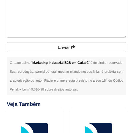
Enviar
O texto acima "
Marketing Industrial B2B em Cuiabá
" é de direito reservado.
Sua reprodução, parcial ou total, mesmo citando nossos links, é proibida sem
a autorização do autor. Plágio é crime e está previsto no artigo 184 do Código
Penal. –
Lei n° 9.610-98 sobre direitos autorais
.
Veja Também