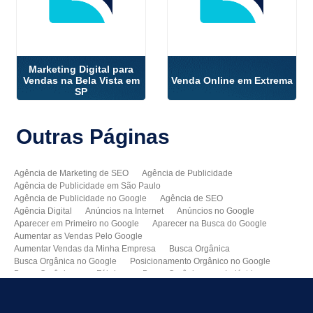
Marketing Digital para
Vendas na Bela Vista em
Venda Online em Extrema
SP
Outras
Páginas
Agência de Marketing de SEO
Agência de Publicidade
Agência de Publicidade em São Paulo
Agência de Publicidade no Google
Agência de SEO
Agência Digital
Anúncios na Internet
Anúncios no Google
Aparecer em Primeiro no Google
Aparecer na Busca do Google
Aumentar as Vendas Pelo Google
Aumentar Vendas da Minha Empresa
Busca Orgânica
Busca Orgânica no Google
Posicionamento Orgânico no Google
Busca Orgânica para Fábricas
Busca Orgânica para Indústrias
Como Aparecer no Google
Como Aumentar Minhas Vendas
Como Colocar Meu Site na Primeira Página do Google
Como Divulgar Meu Site
Como Divulgar no Google