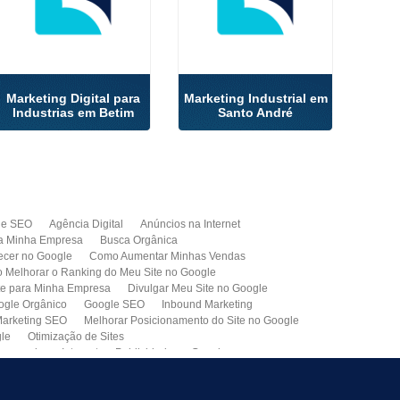
Marketing Digital para
Marketing Industrial em
Industrias em Betim
Santo André
de SEO
Agência Digital
Anúncios na Internet
a Minha Empresa
Busca Orgânica
cer no Google
Como Aumentar Minhas Vendas
Melhorar o Ranking do Meu Site no Google
te para Minha Empresa
Divulgar Meu Site no Google
ogle Orgânico
Google SEO
Inbound Marketing
arketing SEO
Melhorar Posicionamento do Site no Google
gle
Otimização de Sites
paganda na Internet
Publicidade no Google
de SEO
Site para Minha Empresa
Site Profissional
Primeira Página do Google