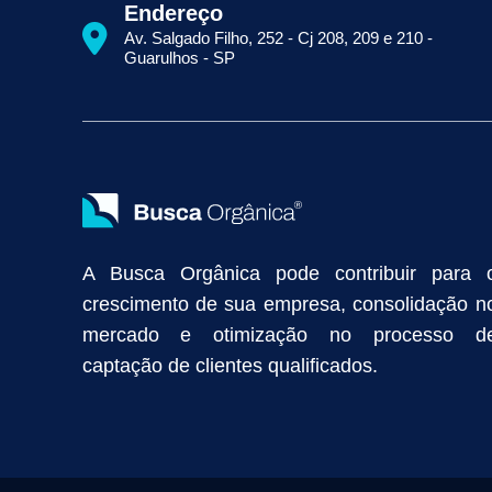
Como Aparecer na Primeira Página do Google
Como Fazer Seo
Endereço
Primeira Página do Google Sem Pagar por Clique
Quais Técnicas
Av. Salgado Filho, 252 - Cj 208, 209 e 210 -
Empresa de Prospecção B2B
Marketing Industrial
Marketing Di
Guarulhos - SP
Divulgação Online
Atração de Clientes
Estratégias de Marketi
Vendas Industriais
Prospecção de Clientes B2B
Marketing Digi
Como Aumentar as Vendas da Minha Empresa
Marketing de Con
Anunciar na Internet
Captar Clientes
Criação de Site para Indús
Como Distribuir Mais Produtos
Marketing Growth
Marketing Gro
A Busca Orgânica pode contribuir para 
crescimento de sua empresa, consolidação n
mercado e otimização no processo d
captação de clientes qualificados.