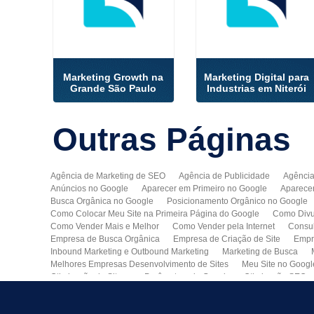
Marketing Growth na
Marketing Digital para
Grande São Paulo
Industrias em Niterói
Outras
Páginas
Agência de Marketing de SEO
Agência de Publicidade
Agência
Anúncios no Google
Aparecer em Primeiro no Google
Aparece
Busca Orgânica no Google
Posicionamento Orgânico no Google
Como Colocar Meu Site na Primeira Página do Google
Como Divu
Como Vender Mais e Melhor
Como Vender pela Internet
Consul
Empresa de Busca Orgânica
Empresa de Criação de Site
Empr
Inbound Marketing e Outbound Marketing
Marketing de Busca
Melhores Empresas Desenvolvimento de Sites
Meu Site no Googl
Otimização de Sites nos Parâmetros do Google
Otimização SEO
Publicidade Online
Quero Divulgar Minha Empresa no Google
Técnicas de SEO
Tecnologia de Posicionamento para o Google