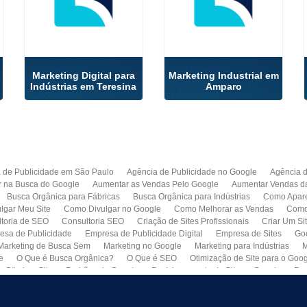
Marketing Digital para
Marketing Industrial em
Indústrias em Teresina
Amparo
 de Publicidade em São Paulo
Agência de Publicidade no Google
Agência 
r na Busca do Google
Aumentar as Vendas Pelo Google
Aumentar Vendas d
Busca Orgânica para Fábricas
Busca Orgânica para Indústrias
Como Apare
lgar Meu Site
Como Divulgar no Google
Como Melhorar as Vendas
Como 
toria de SEO
Consultoria SEO
Criação de Sites Profissionais
Criar Um Si
esa de Publicidade
Empresa de Publicidade Digital
Empresa de Sites
Go
Marketing de Busca Sem
Marketing no Google
Marketing para Indústrias
M
e
O Que é Busca Orgânica?
O Que é SEO
Otimização de Site para o Goo
Otimizar Site
Padrões do Google
Posicionamento de Site no Google
Pro
Quero Fazer Um Site para Minha Empresa
SEO
SEO para Sites
Serviço 
Web Marketing
Busca Orgânica com Garantia de Contrato
Colocar Site na 