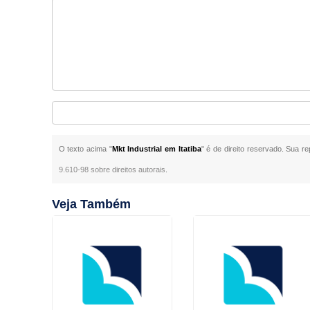
O texto acima "
Mkt Industrial em Itatiba
" é de direito reservado. Sua r
9.610-98 sobre direitos autorais
.
Veja Também