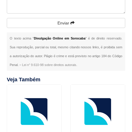
Enviar
O texto acima "
Divulgação Online em Sorocaba
" é de direito reservado.
Sua reprodução, parcial ou total, mesmo citando nossos links, é proibida sem
a autorização do autor. Plágio é crime e está previsto no artigo 184 do Código
Penal. –
Lei n° 9.610-98 sobre direitos autorais
.
Veja Também