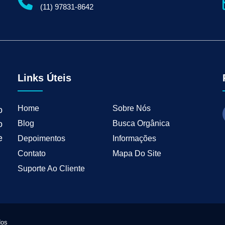
gital para Empresas
Serviços de Marketing Digital
Marketing Digital para Indu
(11) 97831-8642
ng B2B
Estratégias de Marketing para Empresas B2B
Inbound Marketing para 
tal para Negócios Locais
Vendas B2B
Como Ter Resultados Digitais
Como 
teudo
Mkt Industrial
Geração de Leads B2B
Geração de Clientes B2B
M
tria
Marketing de Busca Industrial
Marketing Industrial B2B
Marketing pa
wth Industrial
Marketing de Crescimento
Marketing de Crescimento Industria
Links Úteis
Home
Sobre Nós
o
Blog
Busca Orgânica
o
e
Depoimentos
Informações
Contato
Mapa Do Site
Suporte Ao Cliente
dos