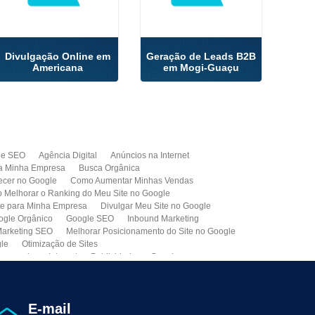
Divulgação Online em
Geração de Leads B2B
Americana
em Mogi-Guaçu
de SEO
Agência Digital
Anúncios na Internet
a Minha Empresa
Busca Orgânica
cer no Google
Como Aumentar Minhas Vendas
Melhorar o Ranking do Meu Site no Google
te para Minha Empresa
Divulgar Meu Site no Google
ogle Orgânico
Google SEO
Inbound Marketing
arketing SEO
Melhorar Posicionamento do Site no Google
gle
Otimização de Sites
paganda na Internet
Publicidade no Google
de SEO
Site para Minha Empresa
Site Profissional
Primeira Página do Google
presa de Seo do Brasil
Otimização Seo On-page
E-mail
ção de Clientes
Prospecção B2B