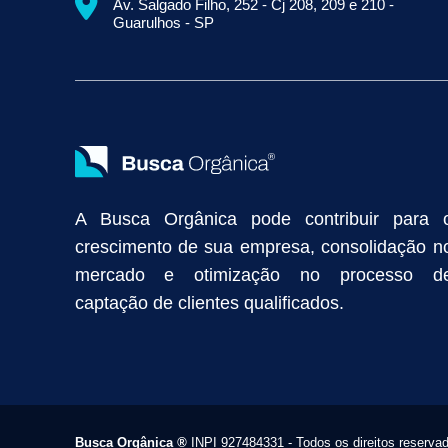
Av. Salgado Filho, 252 - Cj 208, 209 e 210 -
Empresa de Prospecção B2B
Marketing Industrial
Marketing Di
Guarulhos - SP
Divulgação Online
Atração de Clientes
Estratégias de Marketi
Vendas Industriais
Prospecção de Clientes B2B
Marketing Digi
Como Aumentar as Vendas da Minha Empresa
Marketing de Con
Anunciar na Internet
Captar Clientes
Criação de Site para Indús
Como Distribuir Mais Produtos
Marketing Growth
Marketing Gro
A Busca Orgânica pode contribuir para 
crescimento de sua empresa, consolidação n
mercado e otimização no processo d
captação de clientes qualificados.
Busca Orgânica
®
INPI 927484331 - Todos os direitos reserva