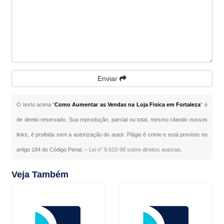
Enviar
O texto acima "
Como Aumentar as Vendas na Loja Fisica em Fortaleza
" é
de direito reservado. Sua reprodução, parcial ou total, mesmo citando nossos
links, é proibida sem a autorização do autor. Plágio é crime e está previsto no
artigo 184 do Código Penal. –
Lei n° 9.610-98 sobre direitos autorais
.
Veja Também