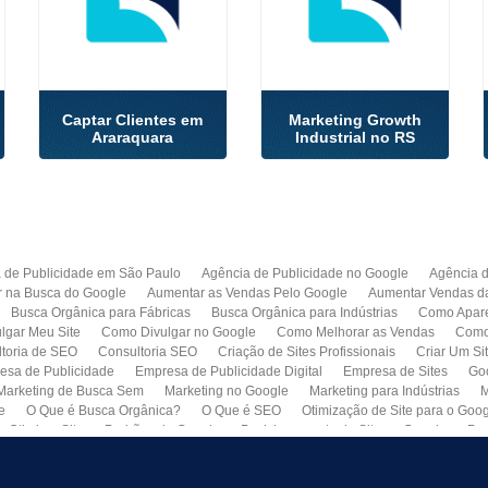
Captar Clientes em
Marketing Growth
Araraquara
Industrial no RS
 de Publicidade em São Paulo
Agência de Publicidade no Google
Agência 
r na Busca do Google
Aumentar as Vendas Pelo Google
Aumentar Vendas d
Busca Orgânica para Fábricas
Busca Orgânica para Indústrias
Como Apare
lgar Meu Site
Como Divulgar no Google
Como Melhorar as Vendas
Como 
toria de SEO
Consultoria SEO
Criação de Sites Profissionais
Criar Um Si
esa de Publicidade
Empresa de Publicidade Digital
Empresa de Sites
Go
Marketing de Busca Sem
Marketing no Google
Marketing para Indústrias
M
e
O Que é Busca Orgânica?
O Que é SEO
Otimização de Site para o Goo
Otimizar Site
Padrões do Google
Posicionamento de Site no Google
Pro
Quero Fazer Um Site para Minha Empresa
SEO
SEO para Sites
Serviço 
Web Marketing
Busca Orgânica com Garantia de Contrato
Colocar Site na 