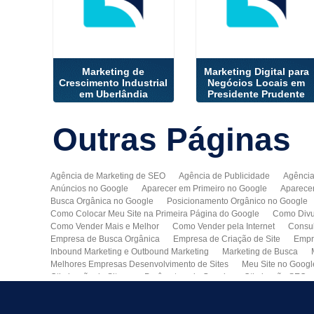
Marketing de
Marketing Digital para
Crescimento Industrial
Negócios Locais em
em Uberlândia
Presidente Prudente
Outras
Páginas
Agência de Marketing de SEO
Agência de Publicidade
Agência
Anúncios no Google
Aparecer em Primeiro no Google
Aparece
Busca Orgânica no Google
Posicionamento Orgânico no Google
Como Colocar Meu Site na Primeira Página do Google
Como Divu
Como Vender Mais e Melhor
Como Vender pela Internet
Consul
Empresa de Busca Orgânica
Empresa de Criação de Site
Empr
Inbound Marketing e Outbound Marketing
Marketing de Busca
Melhores Empresas Desenvolvimento de Sites
Meu Site no Googl
Otimização de Sites nos Parâmetros do Google
Otimização SEO
Publicidade Online
Quero Divulgar Minha Empresa no Google
Técnicas de SEO
Tecnologia de Posicionamento para o Google