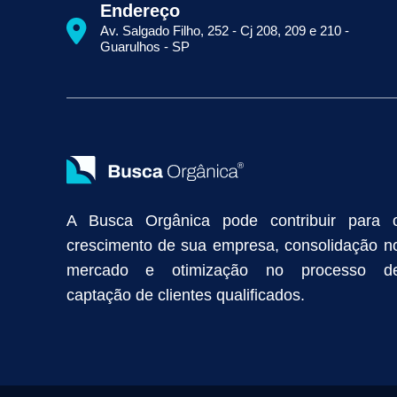
Como Aparecer na Primeira Página do Google
Como Fazer Seo
Endereço
Primeira Página do Google Sem Pagar por Clique
Quais Técnicas
Av. Salgado Filho, 252 - Cj 208, 209 e 210 -
Empresa de Prospecção B2B
Marketing Industrial
Marketing Di
Guarulhos - SP
Divulgação Online
Atração de Clientes
Estratégias de Marketi
Vendas Industriais
Prospecção de Clientes B2B
Marketing Digi
Como Aumentar as Vendas da Minha Empresa
Marketing de Con
Anunciar na Internet
Captar Clientes
Criação de Site para Indús
Como Distribuir Mais Produtos
Marketing Growth
Marketing Gro
A Busca Orgânica pode contribuir para 
crescimento de sua empresa, consolidação n
mercado e otimização no processo d
captação de clientes qualificados.