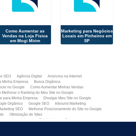
Como Aumentar as
Marketing para Negócios
Vendas na Loja Fisica
Locais em Pinheiros em
em Mogi Mirim
SP
de SEO
Agência Digital
Anúncios na Internet
a Minha Empresa
Busca Orgânica
cer no Google
Como Aumentar Minhas Vendas
Melhorar o Ranking do Meu Site no Google
te para Minha Empresa
Divulgar Meu Site no Google
ogle Orgânico
Google SEO
Inbound Marketing
arketing SEO
Melhorar Posicionamento do Site no Google
gle
Otimização de Sites
paganda na Internet
Publicidade no Google
de SEO
Site para Minha Empresa
Site Profissional
Primeira Página do Google