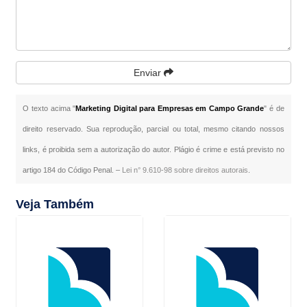
Enviar
O texto acima "
Marketing Digital para Empresas em Campo Grande
" é de
direito reservado. Sua reprodução, parcial ou total, mesmo citando nossos
links, é proibida sem a autorização do autor. Plágio é crime e está previsto no
artigo 184 do Código Penal. –
Lei n° 9.610-98 sobre direitos autorais
.
Veja Também