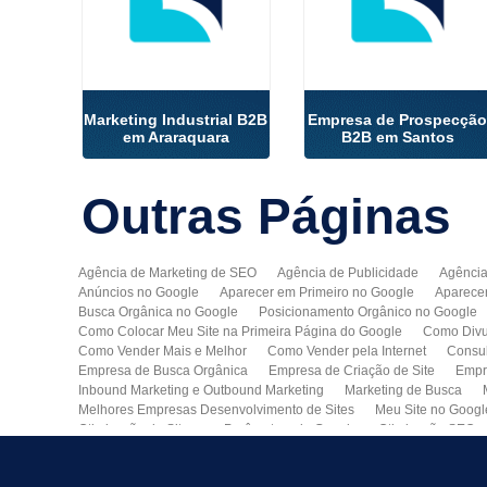
Marketing Industrial B2B
Empresa de Prospecçã
em Araraquara
B2B em Santos
Outras
Páginas
Agência de Marketing de SEO
Agência de Publicidade
Agência
Anúncios no Google
Aparecer em Primeiro no Google
Aparece
Busca Orgânica no Google
Posicionamento Orgânico no Google
Como Colocar Meu Site na Primeira Página do Google
Como Divu
Como Vender Mais e Melhor
Como Vender pela Internet
Consul
Empresa de Busca Orgânica
Empresa de Criação de Site
Empr
Inbound Marketing e Outbound Marketing
Marketing de Busca
Melhores Empresas Desenvolvimento de Sites
Meu Site no Googl
Otimização de Sites nos Parâmetros do Google
Otimização SEO
Publicidade Online
Quero Divulgar Minha Empresa no Google
Técnicas de SEO
Tecnologia de Posicionamento para o Google