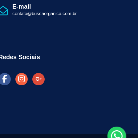
presa de Seo do Brasil
Otimização Seo On-page
E-mail
ção de Clientes
Prospecção B2B
strias
Site de Divulgação
Marketing Orgânico
contato@buscaorganica.com.br
Indústrias
Marketing Digital para Indústrias
Aumentar as Vendas na Loja Fisica
arketing para Negócios Locais
Venda Online
ra Empresas
Como Fazer Industria Vender Mais
l
Marketing Digital para Vendas
Redes Sociais