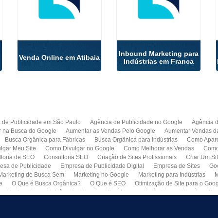
o
Inbound Marketing para
Venda Online em Atibaia
Indústrias em Franca
 de Publicidade em São Paulo
Agência de Publicidade no Google
Agência 
r na Busca do Google
Aumentar as Vendas Pelo Google
Aumentar Vendas d
Busca Orgânica para Fábricas
Busca Orgânica para Indústrias
Como Apare
lgar Meu Site
Como Divulgar no Google
Como Melhorar as Vendas
Como 
toria de SEO
Consultoria SEO
Criação de Sites Profissionais
Criar Um Si
esa de Publicidade
Empresa de Publicidade Digital
Empresa de Sites
Go
Marketing de Busca Sem
Marketing no Google
Marketing para Indústrias
M
e
O Que é Busca Orgânica?
O Que é SEO
Otimização de Site para o Goo
Otimizar Site
Padrões do Google
Posicionamento de Site no Google
Pro
Quero Fazer Um Site para Minha Empresa
SEO
SEO para Sites
Serviço 
Web Marketing
Busca Orgânica com Garantia de Contrato
Colocar Site na 