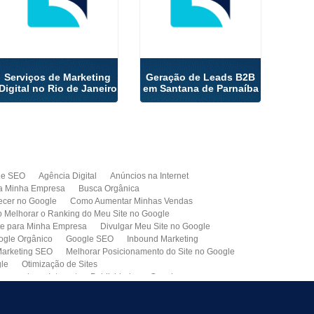
Serviços de Marketing
Geração de Leads B2B
Digital no Rio de Janeiro
em Santana de Parnaíba
de SEO
Agência Digital
Anúncios na Internet
a Minha Empresa
Busca Orgânica
cer no Google
Como Aumentar Minhas Vendas
Melhorar o Ranking do Meu Site no Google
te para Minha Empresa
Divulgar Meu Site no Google
ogle Orgânico
Google SEO
Inbound Marketing
arketing SEO
Melhorar Posicionamento do Site no Google
gle
Otimização de Sites
paganda na Internet
Publicidade no Google
de SEO
Site para Minha Empresa
Site Profissional
Primeira Página do Google