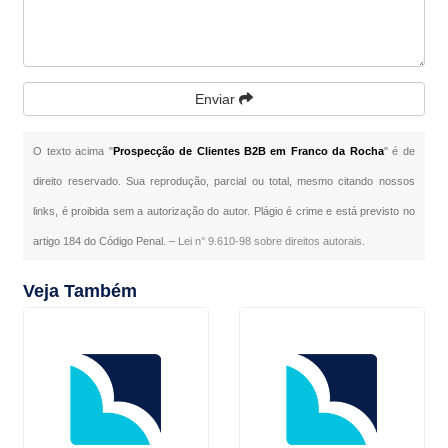
Enviar
O texto acima "
Prospecção de Clientes B2B em Franco da Rocha
" é de
direito reservado. Sua reprodução, parcial ou total, mesmo citando nossos
links, é proibida sem a autorização do autor. Plágio é crime e está previsto no
artigo 184 do Código Penal. –
Lei n° 9.610-98 sobre direitos autorais
.
Veja Também