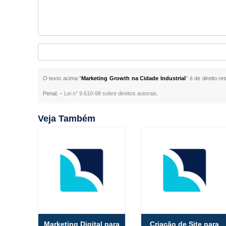
O texto acima "
Marketing Growth na Cidade Industrial
" é de direito r
Penal. –
Lei n° 9.610-98 sobre direitos autorais
.
Veja Também
Marketing Digital para
Criação de Site para