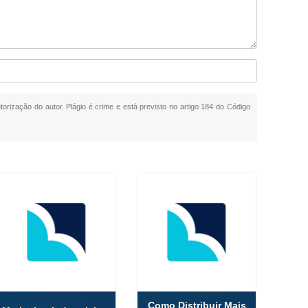
torização do autor. Plágio é crime e está previsto no artigo 184 do Código
Como Distribuir Mais