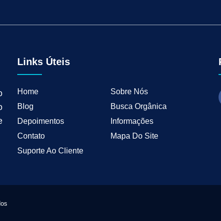
tal para Negócios Locais
Vendas B2B
Como Ter Resultados Digitais
Como 
teudo
Mkt Industrial
Geração de Leads B2B
Geração de Clientes B2B
M
tria
Marketing de Busca Industrial
Marketing Industrial B2B
Marketing pa
wth Industrial
Marketing de Crescimento
Marketing de Crescimento Industria
Links Úteis
Home
Sobre Nós
o
Blog
Busca Orgânica
o
e
Depoimentos
Informações
Contato
Mapa Do Site
Suporte Ao Cliente
dos