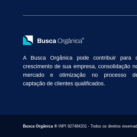
Vendas Industriais
Prospecção de Clientes B2B
Marketing Digi
Como Aumentar as Vendas da Minha Empresa
Marketing de Con
Anunciar na Internet
Captar Clientes
Criação de Site para Indús
Como Distribuir Mais Produtos
Marketing Growth
Marketing Gro
A Busca Orgânica pode contribuir para 
crescimento de sua empresa, consolidação n
mercado e otimização no processo d
captação de clientes qualificados.
Busca Orgânica
®
INPI 927484331 - Todos os direitos reserva