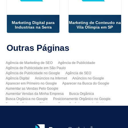
Marketing Digital para
Marketing de Conteudo na
Industrias na Serra
Vila Olímpia em SP
Outras
Páginas
Agência de Marketing de SEO
Agência de Publicidade
Agência de Publicidade em São Paulo
Agência de Publicidade no Google
Agência de SEO
Agência Digital
Anúncios na Internet
Anúncios no Google
Aparecer em Primeiro no Google
Aparecer na Busca do Google
Aumentar as Vendas Pelo Google
Aumentar Vendas da Minha Empresa
Busca Orgânica
Busca Orgânica no Google
Posicionamento Orgânico no Google
Busca Orgânica para Fábricas
Busca Orgânica para Indústrias
Como Aparecer no Google
Como Aumentar Minhas Vendas
Como Colocar Meu Site na Primeira Página do Google
Como Divulgar Meu Site
Como Divulgar no Google
Como Melhorar as Vendas