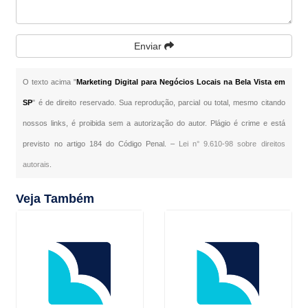
Enviar
O texto acima "
Marketing Digital para Negócios Locais na Bela Vista em
SP
" é de direito reservado. Sua reprodução, parcial ou total, mesmo citando
nossos links, é proibida sem a autorização do autor. Plágio é crime e está
previsto no artigo 184 do Código Penal. –
Lei n° 9.610-98 sobre direitos
autorais
.
Veja Também