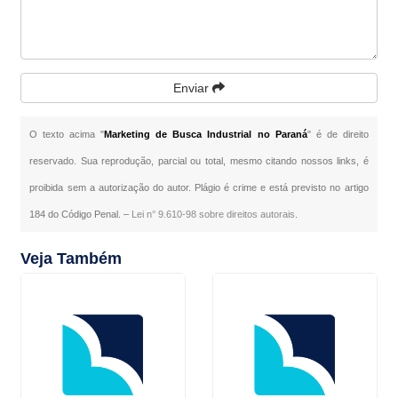
Enviar
O texto acima "
Marketing de Busca Industrial no Paraná
" é de direito
reservado. Sua reprodução, parcial ou total, mesmo citando nossos links, é
proibida sem a autorização do autor. Plágio é crime e está previsto no artigo
184 do Código Penal. –
Lei n° 9.610-98 sobre direitos autorais
.
Veja Também