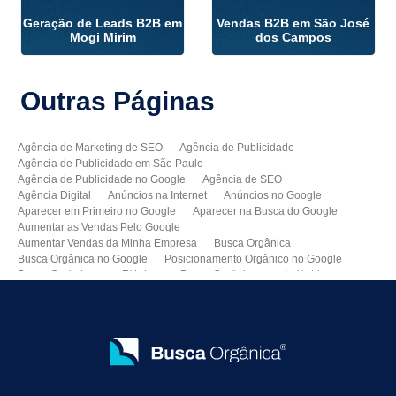
Geração de Leads B2B em
Vendas B2B em São José
Mogi Mirim
dos Campos
Outras
Páginas
Agência de Marketing de SEO
Agência de Publicidade
Agência de Publicidade em São Paulo
Agência de Publicidade no Google
Agência de SEO
Agência Digital
Anúncios na Internet
Anúncios no Google
Aparecer em Primeiro no Google
Aparecer na Busca do Google
Aumentar as Vendas Pelo Google
Aumentar Vendas da Minha Empresa
Busca Orgânica
Busca Orgânica no Google
Posicionamento Orgânico no Google
Busca Orgânica para Fábricas
Busca Orgânica para Indústrias
Como Aparecer no Google
Como Aumentar Minhas Vendas
Como Colocar Meu Site na Primeira Página do Google
Como Divulgar Meu Site
Como Divulgar no Google
Como Melhorar as Vendas
Como Melhorar o Ranking do Meu Site no Google
Como Vender Mais e Melhor
Como Vender pela Internet
Consultoria de SEO
Consultoria SEO