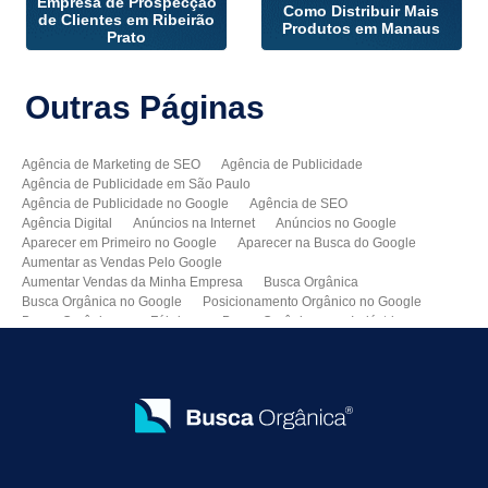
Empresa de Prospecção
Como Distribuir Mais
de Clientes em Ribeirão
Produtos em Manaus
Prato
Outras
Páginas
Agência de Marketing de SEO
Agência de Publicidade
Agência de Publicidade em São Paulo
Agência de Publicidade no Google
Agência de SEO
Agência Digital
Anúncios na Internet
Anúncios no Google
Aparecer em Primeiro no Google
Aparecer na Busca do Google
Aumentar as Vendas Pelo Google
Aumentar Vendas da Minha Empresa
Busca Orgânica
Busca Orgânica no Google
Posicionamento Orgânico no Google
Busca Orgânica para Fábricas
Busca Orgânica para Indústrias
Como Aparecer no Google
Como Aumentar Minhas Vendas
Como Colocar Meu Site na Primeira Página do Google
Como Divulgar Meu Site
Como Divulgar no Google
Como Melhorar as Vendas
Como Melhorar o Ranking do Meu Site no Google
Como Vender Mais e Melhor
Como Vender pela Internet
Consultoria de SEO
Consultoria SEO
Criação de Sites Profissionais
Criar Um Site para Minha Empresa