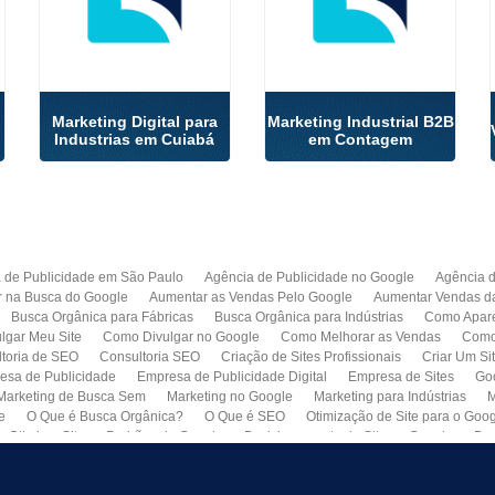
Marketing Digital para
Marketing Industrial B2B
Industrias em Cuiabá
em Contagem
 de Publicidade em São Paulo
Agência de Publicidade no Google
Agência 
r na Busca do Google
Aumentar as Vendas Pelo Google
Aumentar Vendas d
Busca Orgânica para Fábricas
Busca Orgânica para Indústrias
Como Apare
lgar Meu Site
Como Divulgar no Google
Como Melhorar as Vendas
Como 
toria de SEO
Consultoria SEO
Criação de Sites Profissionais
Criar Um Si
esa de Publicidade
Empresa de Publicidade Digital
Empresa de Sites
Go
Marketing de Busca Sem
Marketing no Google
Marketing para Indústrias
M
e
O Que é Busca Orgânica?
O Que é SEO
Otimização de Site para o Goo
Otimizar Site
Padrões do Google
Posicionamento de Site no Google
Pro
Quero Fazer Um Site para Minha Empresa
SEO
SEO para Sites
Serviço 
Web Marketing
Busca Orgânica com Garantia de Contrato
Colocar Site na 