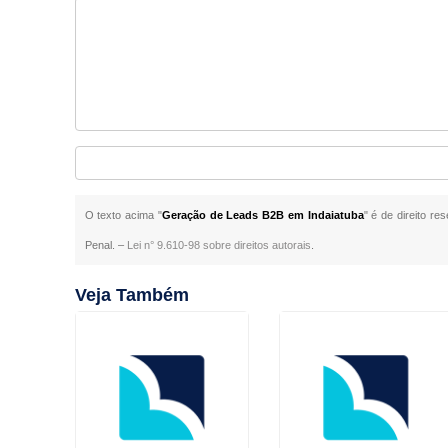
O texto acima "
Geração de Leads B2B em Indaiatuba
" é de direito re
Penal. –
Lei n° 9.610-98 sobre direitos autorais
.
Veja Também