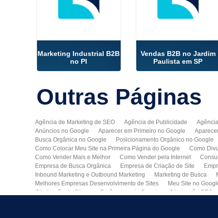
Marketing Industrial B2B
Vendas B2B no Jardim
no PI
Paulista em SP
Outras
Páginas
Agência de Marketing de SEO
Agência de Publicidade
Agência
Anúncios no Google
Aparecer em Primeiro no Google
Aparece
Busca Orgânica no Google
Posicionamento Orgânico no Google
Como Colocar Meu Site na Primeira Página do Google
Como Divu
Como Vender Mais e Melhor
Como Vender pela Internet
Consul
Empresa de Busca Orgânica
Empresa de Criação de Site
Empr
Inbound Marketing e Outbound Marketing
Marketing de Busca
Melhores Empresas Desenvolvimento de Sites
Meu Site no Googl
Otimização de Sites nos Parâmetros do Google
Otimização SEO
Publicidade Online
Quero Divulgar Minha Empresa no Google
Técnicas de SEO
Tecnologia de Posicionamento para o Google