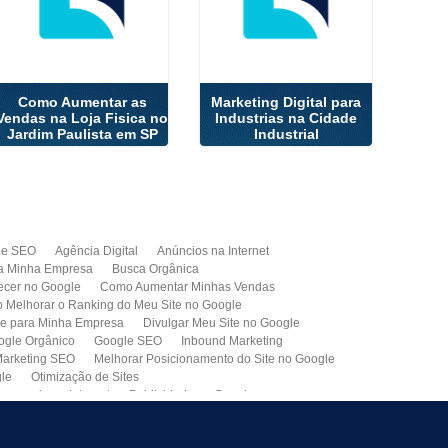
Como Aumentar as
Marketing Digital para
Vendas na Loja Fisica no
Industrias na Cidade
Jardim Paulista em SP
Industrial
de SEO
Agência Digital
Anúncios na Internet
a Minha Empresa
Busca Orgânica
cer no Google
Como Aumentar Minhas Vendas
Melhorar o Ranking do Meu Site no Google
te para Minha Empresa
Divulgar Meu Site no Google
ogle Orgânico
Google SEO
Inbound Marketing
arketing SEO
Melhorar Posicionamento do Site no Google
gle
Otimização de Sites
paganda na Internet
Publicidade no Google
de SEO
Site para Minha Empresa
Site Profissional
Primeira Página do Google