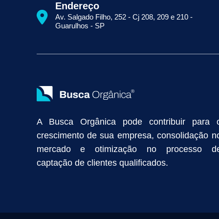
Como Aparecer na Primeira Página do Google
Como Fazer Seo
Endereço
Primeira Página do Google Sem Pagar por Clique
Quais Técnicas
Av. Salgado Filho, 252 - Cj 208, 209 e 210 -
Empresa de Prospecção B2B
Marketing Industrial
Marketing Di
Guarulhos - SP
Divulgação Online
Atração de Clientes
Estratégias de Marketi
Vendas Industriais
Prospecção de Clientes B2B
Marketing Digi
Como Aumentar as Vendas da Minha Empresa
Marketing de Con
Anunciar na Internet
Captar Clientes
Criação de Site para Indús
Como Distribuir Mais Produtos
Marketing Growth
Marketing Gro
A Busca Orgânica pode contribuir para 
crescimento de sua empresa, consolidação n
mercado e otimização no processo d
captação de clientes qualificados.