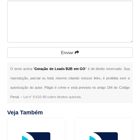
Enviar
O texto acima "
Geração de Leads B2B em GO
" é de direito reservado. Sua
reprodução, parcial ou total, mesmo citando nossos links, é proibida sem a
autorização do autor. Plágio é crime e está previsto no artigo 184 do Código
Penal. –
Lei n° 9.610-98 sobre direitos autorais
.
Veja Também