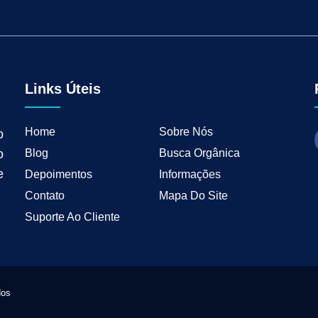
tal para Negócios Locais
Vendas B2B
Como Ter Resultados Digitais
Como 
teudo
Mkt Industrial
Geração de Leads B2B
Geração de Clientes B2B
M
tria
Marketing de Busca Industrial
Marketing Industrial B2B
Marketing pa
wth Industrial
Marketing de Crescimento
Marketing de Crescimento Industria
Links Úteis
Home
Sobre Nós
o
Blog
Busca Orgânica
o
e
Depoimentos
Informações
Contato
Mapa Do Site
Suporte Ao Cliente
dos