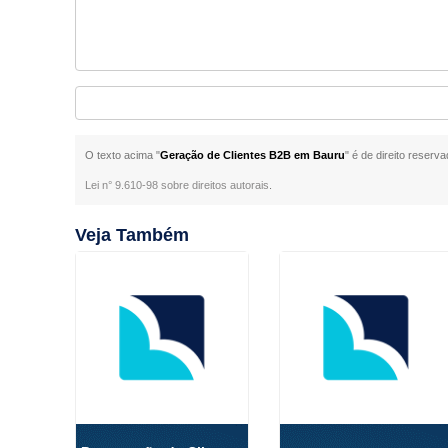
O texto acima "
Geração de Clientes B2B em Bauru
" é de direito reserv
Lei n° 9.610-98 sobre direitos autorais
.
Veja Também