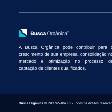
Vendas Industriais
Prospecção de Clientes B2B
Marketing Digi
Como Aumentar as Vendas da Minha Empresa
Marketing de Con
Anunciar na Internet
Captar Clientes
Criação de Site para Indús
Como Distribuir Mais Produtos
Marketing Growth
Marketing Gro
A Busca Orgânica pode contribuir para 
crescimento de sua empresa, consolidação n
mercado e otimização no processo d
captação de clientes qualificados.
Busca Orgânica
®
INPI 927484331 - Todos os direitos reserva