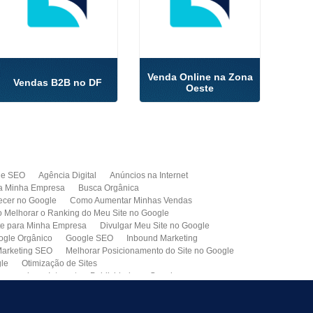
Venda Online na Zona
Vendas B2B no DF
Oeste
de SEO
Agência Digital
Anúncios na Internet
a Minha Empresa
Busca Orgânica
cer no Google
Como Aumentar Minhas Vendas
Melhorar o Ranking do Meu Site no Google
te para Minha Empresa
Divulgar Meu Site no Google
ogle Orgânico
Google SEO
Inbound Marketing
arketing SEO
Melhorar Posicionamento do Site no Google
gle
Otimização de Sites
paganda na Internet
Publicidade no Google
de SEO
Site para Minha Empresa
Site Profissional
Primeira Página do Google