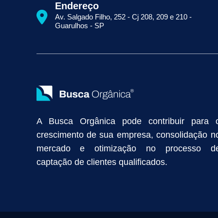
Como Aparecer na Primeira Página do Google
Como Fazer Seo
Endereço
Primeira Página do Google Sem Pagar por Clique
Quais Técnicas
Av. Salgado Filho, 252 - Cj 208, 209 e 210 -
Empresa de Prospecção B2B
Marketing Industrial
Marketing Di
Guarulhos - SP
Divulgação Online
Atração de Clientes
Estratégias de Marketi
Vendas Industriais
Prospecção de Clientes B2B
Marketing Digi
Como Aumentar as Vendas da Minha Empresa
Marketing de Con
Anunciar na Internet
Captar Clientes
Criação de Site para Indús
Como Distribuir Mais Produtos
Marketing Growth
Marketing Gro
A Busca Orgânica pode contribuir para 
crescimento de sua empresa, consolidação n
mercado e otimização no processo d
captação de clientes qualificados.