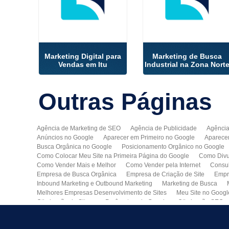
Marketing Digital para
Marketing de Busca
Vendas em Itu
Industrial na Zona Nort
Outras
Páginas
Agência de Marketing de SEO
Agência de Publicidade
Agência
Anúncios no Google
Aparecer em Primeiro no Google
Aparece
Busca Orgânica no Google
Posicionamento Orgânico no Google
Como Colocar Meu Site na Primeira Página do Google
Como Divu
Como Vender Mais e Melhor
Como Vender pela Internet
Consul
Empresa de Busca Orgânica
Empresa de Criação de Site
Empr
Inbound Marketing e Outbound Marketing
Marketing de Busca
Melhores Empresas Desenvolvimento de Sites
Meu Site no Googl
Otimização de Sites nos Parâmetros do Google
Otimização SEO
Publicidade Online
Quero Divulgar Minha Empresa no Google
Técnicas de SEO
Tecnologia de Posicionamento para o Google