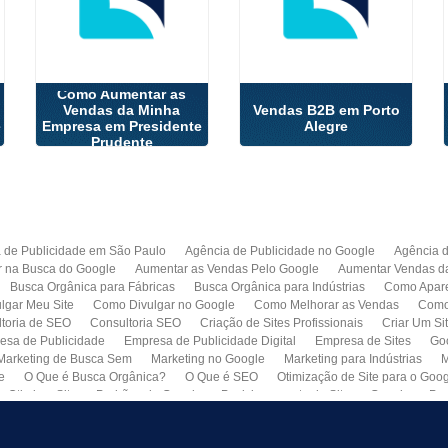
Como Aumentar as
Vendas da Minha
Vendas B2B em Porto
e
Empresa em Presidente
Alegre
Prudente
 de Publicidade em São Paulo
Agência de Publicidade no Google
Agência 
r na Busca do Google
Aumentar as Vendas Pelo Google
Aumentar Vendas d
Busca Orgânica para Fábricas
Busca Orgânica para Indústrias
Como Apare
lgar Meu Site
Como Divulgar no Google
Como Melhorar as Vendas
Como 
toria de SEO
Consultoria SEO
Criação de Sites Profissionais
Criar Um Si
esa de Publicidade
Empresa de Publicidade Digital
Empresa de Sites
Go
Marketing de Busca Sem
Marketing no Google
Marketing para Indústrias
M
e
O Que é Busca Orgânica?
O Que é SEO
Otimização de Site para o Goo
Otimizar Site
Padrões do Google
Posicionamento de Site no Google
Pro
Quero Fazer Um Site para Minha Empresa
SEO
SEO para Sites
Serviço 
Web Marketing
Busca Orgânica com Garantia de Contrato
Colocar Site na 