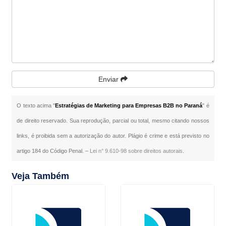
Enviar
O texto acima "
Estratégias de Marketing para Empresas B2B no Paraná
" é
de direito reservado. Sua reprodução, parcial ou total, mesmo citando nossos
links, é proibida sem a autorização do autor. Plágio é crime e está previsto no
artigo 184 do Código Penal. –
Lei n° 9.610-98 sobre direitos autorais
.
Veja Também