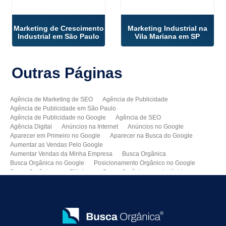
Marketing de Crescimento
Marketing Industrial na
Industrial em São Paulo
Vila Mariana em SP
Outras
Páginas
Agência de Marketing de SEO
Agência de Publicidade
Agência de Publicidade em São Paulo
Agência de Publicidade no Google
Agência de SEO
Agência Digital
Anúncios na Internet
Anúncios no Google
Aparecer em Primeiro no Google
Aparecer na Busca do Google
Aumentar as Vendas Pelo Google
Aumentar Vendas da Minha Empresa
Busca Orgânica
Busca Orgânica no Google
Posicionamento Orgânico no Google
Busca Orgânica para Fábricas
Busca Orgânica para Indústrias
Como Aparecer no Google
Como Aumentar Minhas Vendas
Como Colocar Meu Site na Primeira Página do Google
Como Divulgar Meu Site
Como Divulgar no Google
Como Melhorar as Vendas
Como Melhorar o Ranking do Meu Site no Google