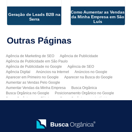
Como Aumentar as Vendas
Geração de Leads B2B na
da Minha Empresa em São
Serra
Luís
Outras
Páginas
Agência de Marketing de SEO
Agência de Publicidade
Agência de Publicidade em São Paulo
Agência de Publicidade no Google
Agência de SEO
Agência Digital
Anúncios na Internet
Anúncios no Google
Aparecer em Primeiro no Google
Aparecer na Busca do Google
Aumentar as Vendas Pelo Google
Aumentar Vendas da Minha Empresa
Busca Orgânica
Busca Orgânica no Google
Posicionamento Orgânico no Google
Busca Orgânica para Fábricas
Busca Orgânica para Indústrias
Como Aparecer no Google
Como Aumentar Minhas Vendas
Como Colocar Meu Site na Primeira Página do Google
Como Divulgar Meu Site
Como Divulgar no Google
Como Melhorar as Vendas
Como Melhorar o Ranking do Meu Site no Google
Como Vender Mais e Melhor
Como Vender pela Internet