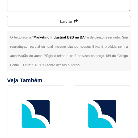
Enviar
O texto acima "
Marketing Industrial B2B na BA
" é de direito reservado. Sua
reprodução, parcial ou total, mesmo citando nossos links, é proibida sem a
autorização do autor. Plágio é crime e está previsto no artigo 184 do Código
Penal. –
Lei n° 9.610-98 sobre direitos autorais
.
Veja Também