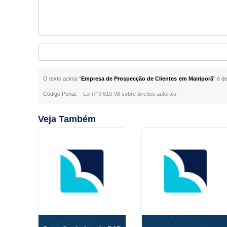
O texto acima "
Empresa de Prospecção de Clientes em Mairiporã
" é d
Código Penal. –
Lei n° 9.610-98 sobre direitos autorais
.
Veja Também