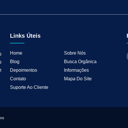
tal para Negócios Locais
Vendas B2B
Como Ter Resultados Digitais
Como 
teudo
Mkt Industrial
Geração de Leads B2B
Geração de Clientes B2B
M
tria
Marketing de Busca Industrial
Marketing Industrial B2B
Marketing pa
wth Industrial
Marketing de Crescimento
Marketing de Crescimento Industria
Links Úteis
Home
Sobre Nós
o
Blog
Busca Orgânica
o
e
Depoimentos
Informações
Contato
Mapa Do Site
Suporte Ao Cliente
dos