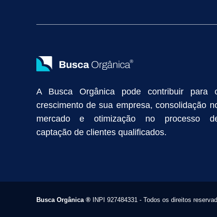
Vendas Industriais
Prospecção de Clientes B2B
Marketing Digi
Como Aumentar as Vendas da Minha Empresa
Marketing de Con
Anunciar na Internet
Captar Clientes
Criação de Site para Indús
Como Distribuir Mais Produtos
Marketing Growth
Marketing Gro
A Busca Orgânica pode contribuir para 
crescimento de sua empresa, consolidação n
mercado e otimização no processo d
captação de clientes qualificados.
Busca Orgânica
®
INPI 927484331 - Todos os direitos reserva