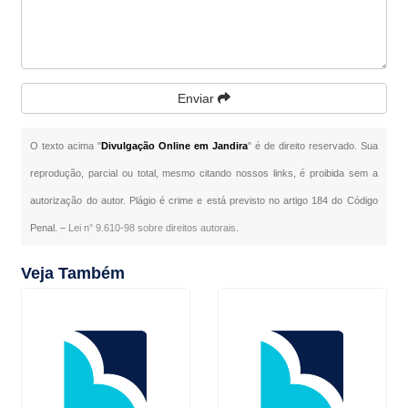
Enviar
O texto acima "
Divulgação Online em Jandira
" é de direito reservado. Sua
reprodução, parcial ou total, mesmo citando nossos links, é proibida sem a
autorização do autor. Plágio é crime e está previsto no artigo 184 do Código
Penal. –
Lei n° 9.610-98 sobre direitos autorais
.
Veja Também