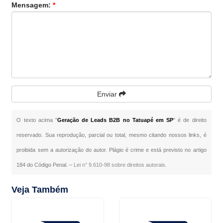
Mensagem:
*
Enviar
O texto acima "
Geração de Leads B2B no Tatuapé em SP
" é de direito
reservado. Sua reprodução, parcial ou total, mesmo citando nossos links, é
proibida sem a autorização do autor. Plágio é crime e está previsto no artigo
184 do Código Penal. –
Lei n° 9.610-98 sobre direitos autorais
.
Veja Também