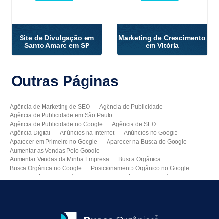
Site de Divulgação em
Marketing de Crescimento
Santo Amaro em SP
em Vitória
Outras
Páginas
Agência de Marketing de SEO
Agência de Publicidade
Agência de Publicidade em São Paulo
Agência de Publicidade no Google
Agência de SEO
Agência Digital
Anúncios na Internet
Anúncios no Google
Aparecer em Primeiro no Google
Aparecer na Busca do Google
Aumentar as Vendas Pelo Google
Aumentar Vendas da Minha Empresa
Busca Orgânica
Busca Orgânica no Google
Posicionamento Orgânico no Google
Busca Orgânica para Fábricas
Busca Orgânica para Indústrias
Como Aparecer no Google
Como Aumentar Minhas Vendas
Como Colocar Meu Site na Primeira Página do Google
Como Divulgar Meu Site
Como Divulgar no Google
Como Melhorar as Vendas