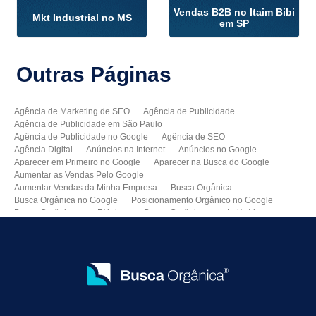
Vendas B2B no Itaim Bibi
Mkt Industrial no MS
em SP
Outras
Páginas
Agência de Marketing de SEO
Agência de Publicidade
Agência de Publicidade em São Paulo
Agência de Publicidade no Google
Agência de SEO
Agência Digital
Anúncios na Internet
Anúncios no Google
Aparecer em Primeiro no Google
Aparecer na Busca do Google
Aumentar as Vendas Pelo Google
Aumentar Vendas da Minha Empresa
Busca Orgânica
Busca Orgânica no Google
Posicionamento Orgânico no Google
Busca Orgânica para Fábricas
Busca Orgânica para Indústrias
Como Aparecer no Google
Como Aumentar Minhas Vendas
Como Colocar Meu Site na Primeira Página do Google
Como Divulgar Meu Site
Como Divulgar no Google
Como Melhorar as Vendas
Como Melhorar o Ranking do Meu Site no Google
Como Vender Mais e Melhor
Como Vender pela Internet
Consultoria de SEO
Consultoria SEO
Criação de Sites Profissionais
Criar Um Site para Minha Empresa