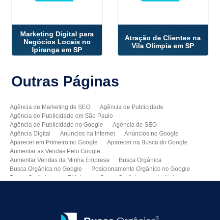
Marketing Digital para
Atração de Clientes na
Negócios Locais no
Vila Olímpia em SP
Ipiranga em SP
Outras
Páginas
Agência de Marketing de SEO
Agência de Publicidade
Agência de Publicidade em São Paulo
Agência de Publicidade no Google
Agência de SEO
Agência Digital
Anúncios na Internet
Anúncios no Google
Aparecer em Primeiro no Google
Aparecer na Busca do Google
Aumentar as Vendas Pelo Google
Aumentar Vendas da Minha Empresa
Busca Orgânica
Busca Orgânica no Google
Posicionamento Orgânico no Google
Busca Orgânica para Fábricas
Busca Orgânica para Indústrias
Como Aparecer no Google
Como Aumentar Minhas Vendas
Como Colocar Meu Site na Primeira Página do Google
Como Divulgar Meu Site
Como Divulgar no Google
Como Melhorar as Vendas