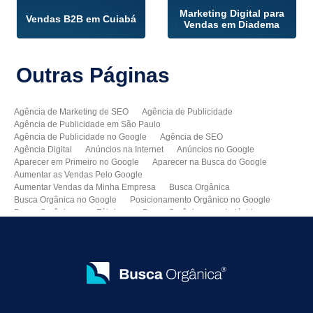
Marketing Digital para
Vendas B2B em Cuiabá
Vendas em Diadema
Outras
Páginas
Agência de Marketing de SEO
Agência de Publicidade
Agência de Publicidade em São Paulo
Agência de Publicidade no Google
Agência de SEO
Agência Digital
Anúncios na Internet
Anúncios no Google
Aparecer em Primeiro no Google
Aparecer na Busca do Google
Aumentar as Vendas Pelo Google
Aumentar Vendas da Minha Empresa
Busca Orgânica
Busca Orgânica no Google
Posicionamento Orgânico no Google
Busca Orgânica para Fábricas
Busca Orgânica para Indústrias
Como Aparecer no Google
Como Aumentar Minhas Vendas
Como Colocar Meu Site na Primeira Página do Google
Como Divulgar Meu Site
Como Divulgar no Google
Como Melhorar as Vendas
Como Melhorar o Ranking do Meu Site no Google
Como Vender Mais e Melhor
Como Vender pela Internet
Consultoria de SEO
Consultoria SEO
Criação de Sites Profissionais
Criar Um Site para Minha Empresa