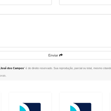
Enviar
 José dos Campos
" é de direito reservado. Sua reprodução, parcial ou total, mesmo citand
orais
.