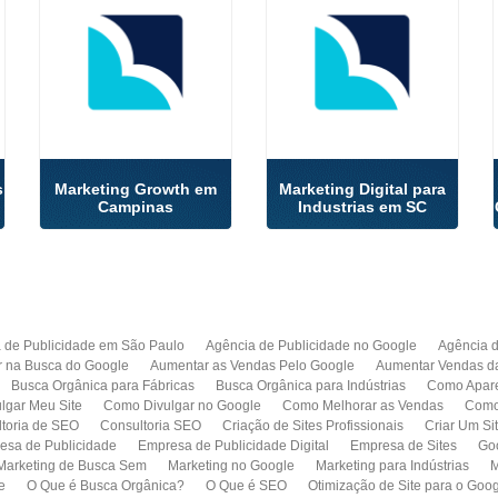
s
Marketing Growth em
Marketing Digital para
Campinas
Industrias em SC
 de Publicidade em São Paulo
Agência de Publicidade no Google
Agência 
r na Busca do Google
Aumentar as Vendas Pelo Google
Aumentar Vendas d
Busca Orgânica para Fábricas
Busca Orgânica para Indústrias
Como Apare
lgar Meu Site
Como Divulgar no Google
Como Melhorar as Vendas
Como 
toria de SEO
Consultoria SEO
Criação de Sites Profissionais
Criar Um Si
esa de Publicidade
Empresa de Publicidade Digital
Empresa de Sites
Go
Marketing de Busca Sem
Marketing no Google
Marketing para Indústrias
M
e
O Que é Busca Orgânica?
O Que é SEO
Otimização de Site para o Goo