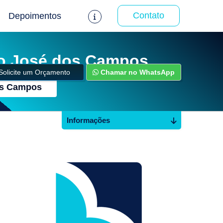
Contato
Depoimentos
o José dos Campos
Solicite um Orçamento
Chamar no WhatsApp
os Campos
Informações