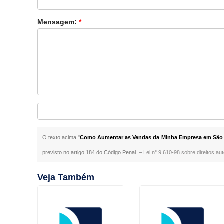
Mensagem:
*
O texto acima "
Como Aumentar as Vendas da Minha Empresa em São
previsto no artigo 184 do Código Penal. –
Lei n° 9.610-98 sobre direitos aut
Veja Também