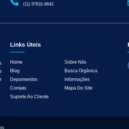
gital para Empresas
Serviços de Marketing Digital
Marketing Digital para Indu
(11) 97831-8642
ng B2B
Estratégias de Marketing para Empresas B2B
Inbound Marketing para 
tal para Negócios Locais
Vendas B2B
Como Ter Resultados Digitais
Como 
teudo
Mkt Industrial
Geração de Leads B2B
Geração de Clientes B2B
M
tria
Marketing de Busca Industrial
Marketing Industrial B2B
Marketing pa
wth Industrial
Marketing de Crescimento
Marketing de Crescimento Industria
Links Úteis
Home
Sobre Nós
o
Blog
Busca Orgânica
o
e
Depoimentos
Informações
Contato
Mapa Do Site
Suporte Ao Cliente
dos