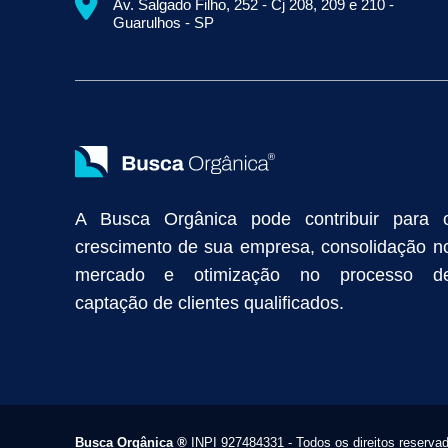
Av. Salgado Filho, 252 - Cj 208, 209 e 210 -
Empresa de Prospecção B2B
Marketing Industrial
Marketing Di
Guarulhos - SP
Divulgação Online
Atração de Clientes
Estratégias de Marketi
Vendas Industriais
Prospecção de Clientes B2B
Marketing Digi
Como Aumentar as Vendas da Minha Empresa
Marketing de Con
Anunciar na Internet
Captar Clientes
Criação de Site para Indús
Como Distribuir Mais Produtos
Marketing Growth
Marketing Gro
A Busca Orgânica pode contribuir para 
crescimento de sua empresa, consolidação n
mercado e otimização no processo d
captação de clientes qualificados.
Busca Orgânica
®
INPI 927484331 - Todos os direitos reserva