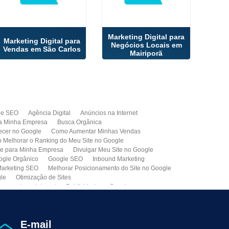
Marketing Digital para
Marketing Digital para
Negócios Locais em
Vendas em São Carlos
Mairiporã
de SEO
Agência Digital
Anúncios na Internet
a Minha Empresa
Busca Orgânica
cer no Google
Como Aumentar Minhas Vendas
Melhorar o Ranking do Meu Site no Google
te para Minha Empresa
Divulgar Meu Site no Google
ogle Orgânico
Google SEO
Inbound Marketing
arketing SEO
Melhorar Posicionamento do Site no Google
gle
Otimização de Sites
paganda na Internet
Publicidade no Google
de SEO
Site para Minha Empresa
Site Profissional
Primeira Página do Google
presa de Seo do Brasil
Otimização Seo On-page
E-mail
ção de Clientes
Prospecção B2B