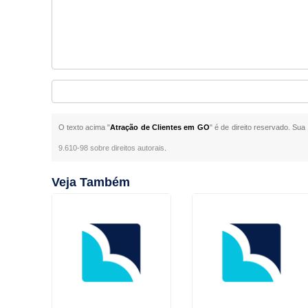
O texto acima "
Atração de Clientes em GO
" é de direito reservado. Sua
9.610-98 sobre direitos autorais
.
Veja Também