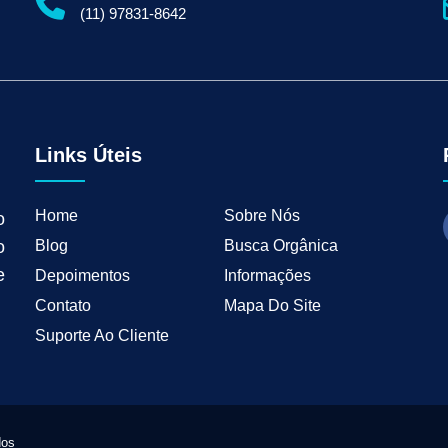
gital para Empresas
Serviços de Marketing Digital
Marketing Digital para Indu
(11) 97831-8642
ng B2B
Estratégias de Marketing para Empresas B2B
Inbound Marketing para 
tal para Negócios Locais
Vendas B2B
Como Ter Resultados Digitais
Como 
teudo
Mkt Industrial
Geração de Leads B2B
Geração de Clientes B2B
M
tria
Marketing de Busca Industrial
Marketing Industrial B2B
Marketing pa
wth Industrial
Marketing de Crescimento
Marketing de Crescimento Industria
Links Úteis
Home
Sobre Nós
o
Blog
Busca Orgânica
o
e
Depoimentos
Informações
Contato
Mapa Do Site
Suporte Ao Cliente
dos