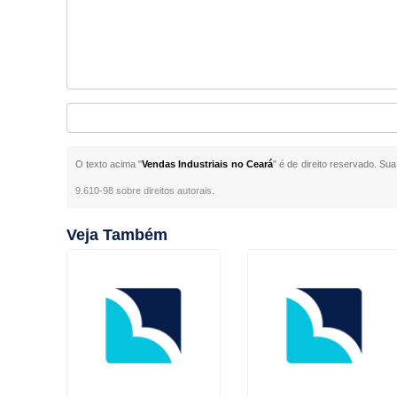
O texto acima "
Vendas Industriais no Ceará
" é de direito reservado. Su
9.610-98 sobre direitos autorais
.
Veja Também