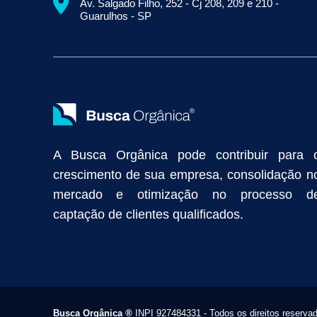
Av. Salgado Filho, 252 - Cj 208, 209 e 210 -
Empresa de Prospecção B2B
Marketing Industrial
Marketing Di
Guarulhos - SP
Divulgação Online
Atração de Clientes
Estratégias de Marketi
Vendas Industriais
Prospecção de Clientes B2B
Marketing Digi
Como Aumentar as Vendas da Minha Empresa
Marketing de Con
Anunciar na Internet
Captar Clientes
Criação de Site para Indús
Como Distribuir Mais Produtos
Marketing Growth
Marketing Gro
A Busca Orgânica pode contribuir para 
crescimento de sua empresa, consolidação n
mercado e otimização no processo d
captação de clientes qualificados.
Busca Orgânica
®
INPI 927484331 - Todos os direitos reserva