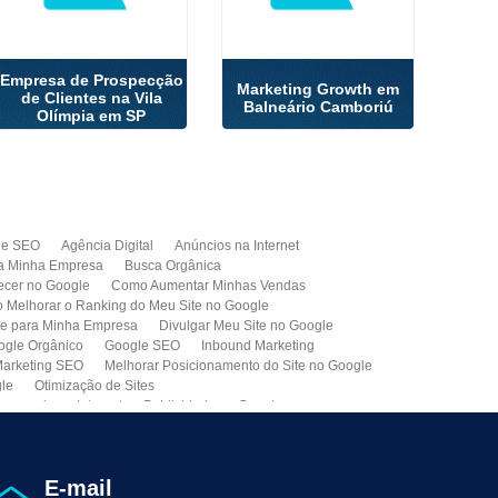
Empresa de Prospecção
Marketing Growth em
de Clientes na Vila
Balneário Camboriú
Olímpia em SP
de SEO
Agência Digital
Anúncios na Internet
a Minha Empresa
Busca Orgânica
cer no Google
Como Aumentar Minhas Vendas
Melhorar o Ranking do Meu Site no Google
te para Minha Empresa
Divulgar Meu Site no Google
ogle Orgânico
Google SEO
Inbound Marketing
arketing SEO
Melhorar Posicionamento do Site no Google
gle
Otimização de Sites
paganda na Internet
Publicidade no Google
de SEO
Site para Minha Empresa
Site Profissional
Primeira Página do Google
presa de Seo do Brasil
Otimização Seo On-page
E-mail
ção de Clientes
Prospecção B2B