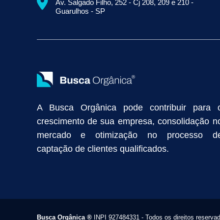
Av. Salgado Filho, 252 - Cj 208, 209 e 210 -
Empresa de Prospecção B2B
Marketing Industrial
Marketing Di
Guarulhos - SP
Divulgação Online
Atração de Clientes
Estratégias de Marketi
Vendas Industriais
Prospecção de Clientes B2B
Marketing Digi
Como Aumentar as Vendas da Minha Empresa
Marketing de Con
Anunciar na Internet
Captar Clientes
Criação de Site para Indús
Como Distribuir Mais Produtos
Marketing Growth
Marketing Gro
A Busca Orgânica pode contribuir para 
crescimento de sua empresa, consolidação n
mercado e otimização no processo d
captação de clientes qualificados.
Busca Orgânica
®
INPI 927484331 - Todos os direitos reserva