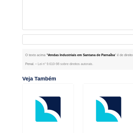
O texto acima "
Vendas Industriais em Santana de Parnaíba
" é de direi
Penal. –
Lei n° 9.610-98 sobre direitos autorais
.
Veja Também