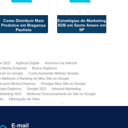
Como Distribuir Mais
Estratégias de Marketing
Produtos em Bragança
B2B em Santo Amaro em
Paulista
SP
de SEO
Agência Digital
Anúncios na Internet
a Minha Empresa
Busca Orgânica
cer no Google
Como Aumentar Minhas Vendas
Melhorar o Ranking do Meu Site no Google
te para Minha Empresa
Divulgar Meu Site no Google
ogle Orgânico
Google SEO
Inbound Marketing
arketing SEO
Melhorar Posicionamento do Site no Google
gle
Otimização de Sites
paganda na Internet
Publicidade no Google
de SEO
Site para Minha Empresa
Site Profissional
Primeira Página do Google
presa de Seo do Brasil
Otimização Seo On-page
E-mail
ção de Clientes
Prospecção B2B