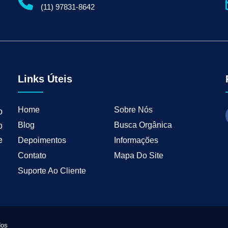
gital para Empresas
Serviços de Marketing Digital
Marketing Digital para Indu
(11) 97831-8642
ng B2B
Estratégias de Marketing para Empresas B2B
Inbound Marketing para 
tal para Negócios Locais
Vendas B2B
Como Ter Resultados Digitais
Como 
teudo
Mkt Industrial
Geração de Leads B2B
Geração de Clientes B2B
M
tria
Marketing de Busca Industrial
Marketing Industrial B2B
Marketing pa
wth Industrial
Marketing de Crescimento
Marketing de Crescimento Industria
Links Úteis
Home
Sobre Nós
o
Blog
Busca Orgânica
o
e
Depoimentos
Informações
Contato
Mapa Do Site
Suporte Ao Cliente
dos