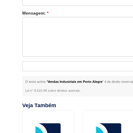
Mensagem:
*
O texto acima "
Vendas Industriais em Porto Alegre
" é de direito reserv
Lei n° 9.610-98 sobre direitos autorais
.
Veja Também