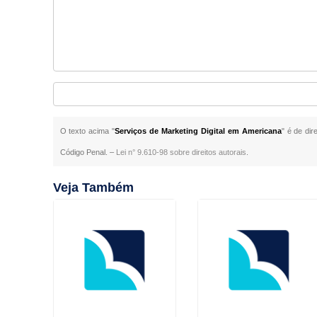
O texto acima "
Serviços de Marketing Digital em Americana
" é de dir
Código Penal. –
Lei n° 9.610-98 sobre direitos autorais
.
Veja Também