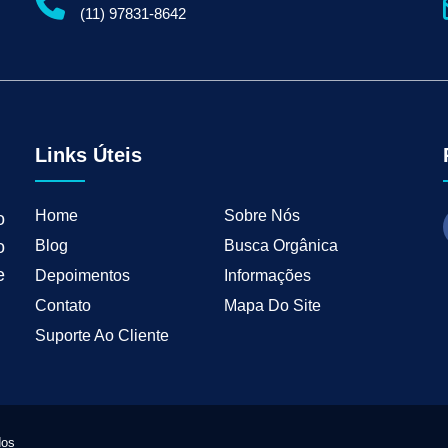
gital para Empresas
Serviços de Marketing Digital
Marketing Digital para Indu
(11) 97831-8642
ng B2B
Estratégias de Marketing para Empresas B2B
Inbound Marketing para 
tal para Negócios Locais
Vendas B2B
Como Ter Resultados Digitais
Como 
teudo
Mkt Industrial
Geração de Leads B2B
Geração de Clientes B2B
M
tria
Marketing de Busca Industrial
Marketing Industrial B2B
Marketing pa
wth Industrial
Marketing de Crescimento
Marketing de Crescimento Industria
Links Úteis
Home
Sobre Nós
o
Blog
Busca Orgânica
o
e
Depoimentos
Informações
Contato
Mapa Do Site
Suporte Ao Cliente
dos