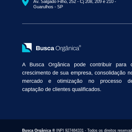
Av. Salgado Filho, 252 - Cj 208, 209 e 210 -
Empresa de Prospecção B2B
Marketing Industrial
Marketing Di
Guarulhos - SP
Divulgação Online
Atração de Clientes
Estratégias de Marketi
Vendas Industriais
Prospecção de Clientes B2B
Marketing Digi
Como Aumentar as Vendas da Minha Empresa
Marketing de Con
Anunciar na Internet
Captar Clientes
Criação de Site para Indús
Como Distribuir Mais Produtos
Marketing Growth
Marketing Gro
A Busca Orgânica pode contribuir para 
crescimento de sua empresa, consolidação n
mercado e otimização no processo d
captação de clientes qualificados.
Busca Orgânica
®
INPI 927484331 - Todos os direitos reserva