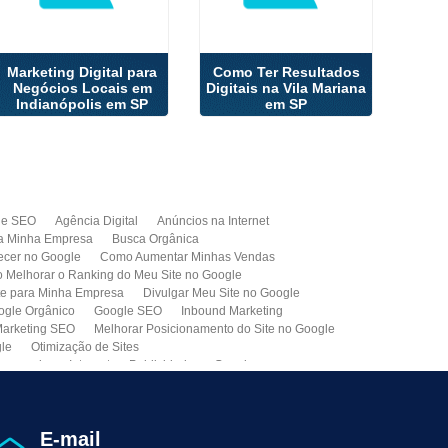
Marketing Digital para
Como Ter Resultados
Negócios Locais em
Digitais na Vila Mariana
Indianópolis em SP
em SP
de SEO
Agência Digital
Anúncios na Internet
a Minha Empresa
Busca Orgânica
cer no Google
Como Aumentar Minhas Vendas
Melhorar o Ranking do Meu Site no Google
te para Minha Empresa
Divulgar Meu Site no Google
ogle Orgânico
Google SEO
Inbound Marketing
arketing SEO
Melhorar Posicionamento do Site no Google
gle
Otimização de Sites
paganda na Internet
Publicidade no Google
de SEO
Site para Minha Empresa
Site Profissional
Primeira Página do Google
presa de Seo do Brasil
Otimização Seo On-page
E-mail
ção de Clientes
Prospecção B2B