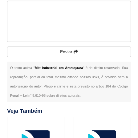
Enviar
O texto acima "
Mkt Industrial em Araraquara
" é de direito reservado. Sua
reprodução, parcial ou total, mesmo citando nossos links, é proibida sem a
autorização do autor. Plágio é crime e está previsto no artigo 184 do Código
Penal. –
Lei n° 9.610-98 sobre direitos autorais
.
Veja Também