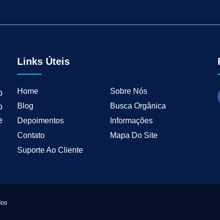
tal para Negócios Locais
Vendas B2B
Como Ter Resultados Digitais
Como 
teudo
Mkt Industrial
Geração de Leads B2B
Geração de Clientes B2B
M
tria
Marketing de Busca Industrial
Marketing Industrial B2B
Marketing pa
wth Industrial
Marketing de Crescimento
Marketing de Crescimento Industria
Links Úteis
Home
Sobre Nós
o
Blog
Busca Orgânica
o
e
Depoimentos
Informações
Contato
Mapa Do Site
Suporte Ao Cliente
dos