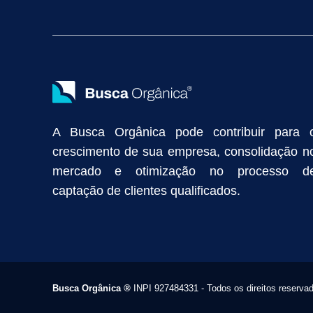
Vendas Industriais
Prospecção de Clientes B2B
Marketing Digi
Como Aumentar as Vendas da Minha Empresa
Marketing de Con
Anunciar na Internet
Captar Clientes
Criação de Site para Indús
Como Distribuir Mais Produtos
Marketing Growth
Marketing Gro
A Busca Orgânica pode contribuir para 
crescimento de sua empresa, consolidação n
mercado e otimização no processo d
captação de clientes qualificados.
Busca Orgânica
®
INPI 927484331 - Todos os direitos reserva