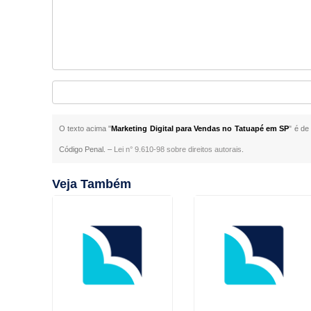
O texto acima "
Marketing Digital para Vendas no Tatuapé em SP
" é de
Código Penal. –
Lei n° 9.610-98 sobre direitos autorais
.
Veja Também