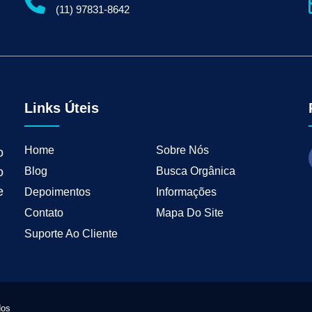
gital para Empresas
Serviços de Marketing Digital
Marketing Digital para Indu
(11) 97831-8642
ng B2B
Estratégias de Marketing para Empresas B2B
Inbound Marketing para 
tal para Negócios Locais
Vendas B2B
Como Ter Resultados Digitais
Como 
teudo
Mkt Industrial
Geração de Leads B2B
Geração de Clientes B2B
M
tria
Marketing de Busca Industrial
Marketing Industrial B2B
Marketing pa
wth Industrial
Marketing de Crescimento
Marketing de Crescimento Industria
Links Úteis
Home
Sobre Nós
o
Blog
Busca Orgânica
o
e
Depoimentos
Informações
Contato
Mapa Do Site
Suporte Ao Cliente
dos