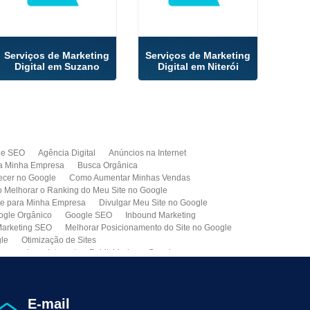
Serviços de Marketing
Serviços de Marketing
Digital em Suzano
Digital em Niterói
de SEO
Agência Digital
Anúncios na Internet
a Minha Empresa
Busca Orgânica
cer no Google
Como Aumentar Minhas Vendas
Melhorar o Ranking do Meu Site no Google
te para Minha Empresa
Divulgar Meu Site no Google
ogle Orgânico
Google SEO
Inbound Marketing
arketing SEO
Melhorar Posicionamento do Site no Google
gle
Otimização de Sites
paganda na Internet
Publicidade no Google
de SEO
Site para Minha Empresa
Site Profissional
Primeira Página do Google
presa de Seo do Brasil
Otimização Seo On-page
E-mail
ção de Clientes
Prospecção B2B