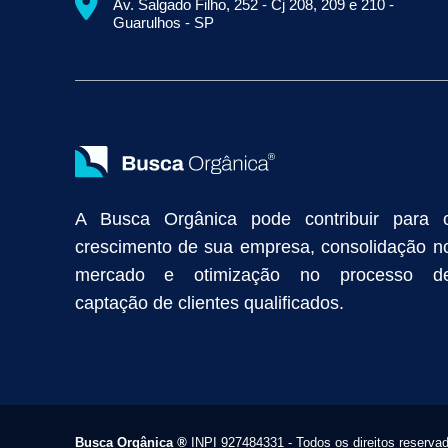
Av. Salgado Filho, 252 - Cj 208, 209 e 210 -
Empresa de Prospecção B2B
Marketing Industrial
Marketing Di
Guarulhos - SP
Divulgação Online
Atração de Clientes
Estratégias de Marketi
Vendas Industriais
Prospecção de Clientes B2B
Marketing Digi
Como Aumentar as Vendas da Minha Empresa
Marketing de Con
Anunciar na Internet
Captar Clientes
Criação de Site para Indús
Como Distribuir Mais Produtos
Marketing Growth
Marketing Gro
A Busca Orgânica pode contribuir para 
crescimento de sua empresa, consolidação n
mercado e otimização no processo d
captação de clientes qualificados.
Busca Orgânica
®
INPI 927484331 - Todos os direitos reserva