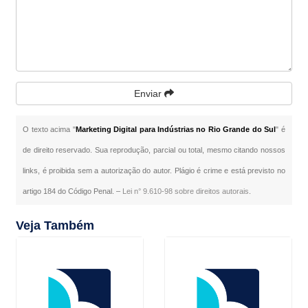
Enviar
O texto acima "
Marketing Digital para Indústrias no Rio Grande do Sul
" é
de direito reservado. Sua reprodução, parcial ou total, mesmo citando nossos
links, é proibida sem a autorização do autor. Plágio é crime e está previsto no
artigo 184 do Código Penal. –
Lei n° 9.610-98 sobre direitos autorais
.
Veja Também