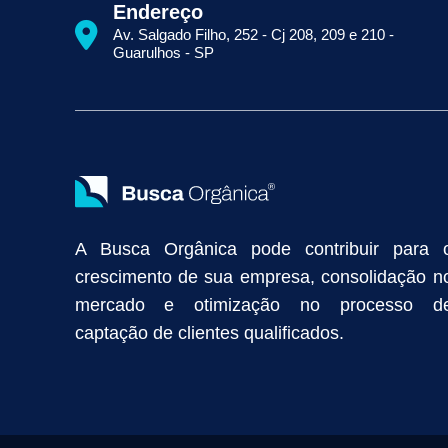
Como Aparecer na Primeira Página do Google
Como Fazer Seo
Endereço
Primeira Página do Google Sem Pagar por Clique
Quais Técnicas
Av. Salgado Filho, 252 - Cj 208, 209 e 210 -
Empresa de Prospecção B2B
Marketing Industrial
Marketing Di
Guarulhos - SP
Divulgação Online
Atração de Clientes
Estratégias de Marketi
Vendas Industriais
Prospecção de Clientes B2B
Marketing Digi
Como Aumentar as Vendas da Minha Empresa
Marketing de Con
Anunciar na Internet
Captar Clientes
Criação de Site para Indús
Como Distribuir Mais Produtos
Marketing Growth
Marketing Gro
A Busca Orgânica pode contribuir para 
crescimento de sua empresa, consolidação n
mercado e otimização no processo d
captação de clientes qualificados.