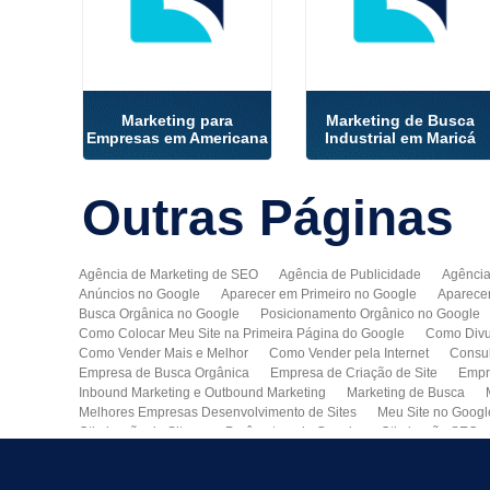
Marketing para
Marketing de Busca
Empresas em Americana
Industrial em Maricá
Outras
Páginas
Agência de Marketing de SEO
Agência de Publicidade
Agência
Anúncios no Google
Aparecer em Primeiro no Google
Aparece
Busca Orgânica no Google
Posicionamento Orgânico no Google
Como Colocar Meu Site na Primeira Página do Google
Como Divu
Como Vender Mais e Melhor
Como Vender pela Internet
Consul
Empresa de Busca Orgânica
Empresa de Criação de Site
Empr
Inbound Marketing e Outbound Marketing
Marketing de Busca
Melhores Empresas Desenvolvimento de Sites
Meu Site no Googl
Otimização de Sites nos Parâmetros do Google
Otimização SEO
Publicidade Online
Quero Divulgar Minha Empresa no Google
Técnicas de SEO
Tecnologia de Posicionamento para o Google