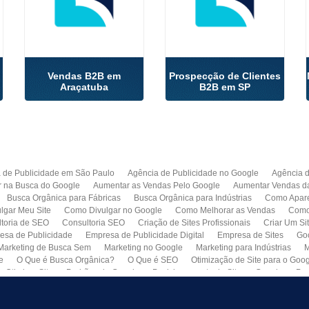
Vendas B2B em
Prospecção de Clientes
Araçatuba
B2B em SP
 de Publicidade em São Paulo
Agência de Publicidade no Google
Agência 
r na Busca do Google
Aumentar as Vendas Pelo Google
Aumentar Vendas d
Busca Orgânica para Fábricas
Busca Orgânica para Indústrias
Como Apare
lgar Meu Site
Como Divulgar no Google
Como Melhorar as Vendas
Como 
toria de SEO
Consultoria SEO
Criação de Sites Profissionais
Criar Um Si
esa de Publicidade
Empresa de Publicidade Digital
Empresa de Sites
Go
Marketing de Busca Sem
Marketing no Google
Marketing para Indústrias
M
e
O Que é Busca Orgânica?
O Que é SEO
Otimização de Site para o Goo
Otimizar Site
Padrões do Google
Posicionamento de Site no Google
Pro
Quero Fazer Um Site para Minha Empresa
SEO
SEO para Sites
Serviço 
Web Marketing
Busca Orgânica com Garantia de Contrato
Colocar Site na 