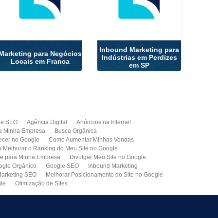
Inbound Marketing para
Marketing para Negócios
Indústrias em Perdizes
Locais em Franca
em SP
de SEO
Agência Digital
Anúncios na Internet
a Minha Empresa
Busca Orgânica
cer no Google
Como Aumentar Minhas Vendas
Melhorar o Ranking do Meu Site no Google
te para Minha Empresa
Divulgar Meu Site no Google
ogle Orgânico
Google SEO
Inbound Marketing
arketing SEO
Melhorar Posicionamento do Site no Google
gle
Otimização de Sites
paganda na Internet
Publicidade no Google
de SEO
Site para Minha Empresa
Site Profissional
Primeira Página do Google