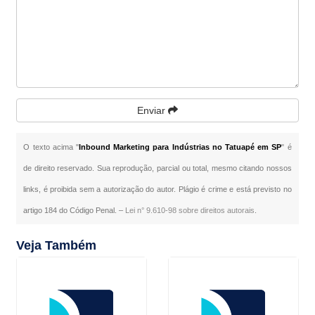
Enviar
O texto acima "
Inbound Marketing para Indústrias no Tatuapé em SP
" é
de direito reservado. Sua reprodução, parcial ou total, mesmo citando nossos
links, é proibida sem a autorização do autor. Plágio é crime e está previsto no
artigo 184 do Código Penal. –
Lei n° 9.610-98 sobre direitos autorais
.
Veja Também