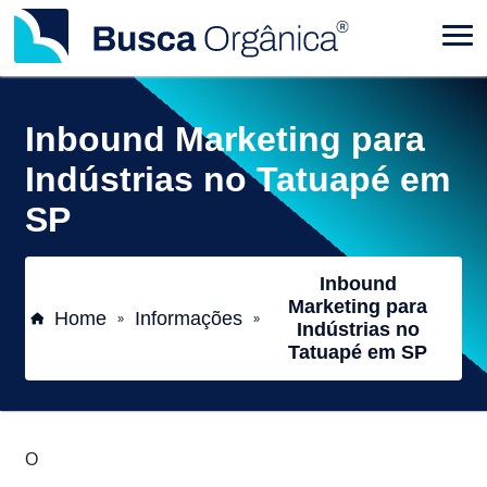
Inbound Marketing para
Indústrias no Tatuapé em
SP
Inbound
Marketing para
Home
Informações
»
»
Indústrias no
Tatuapé em SP
O