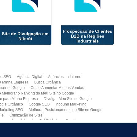
Prospecção de Clientes
Site de Divulgação em
B2B na Regiões
Niterói
Industriais
de SEO
Agência Digital
Anúncios na Internet
a Minha Empresa
Busca Orgânica
cer no Google
Como Aumentar Minhas Vendas
Melhorar o Ranking do Meu Site no Google
te para Minha Empresa
Divulgar Meu Site no Google
ogle Orgânico
Google SEO
Inbound Marketing
arketing SEO
Melhorar Posicionamento do Site no Google
gle
Otimização de Sites
paganda na Internet
Publicidade no Google
de SEO
Site para Minha Empresa
Site Profissional
Primeira Página do Google