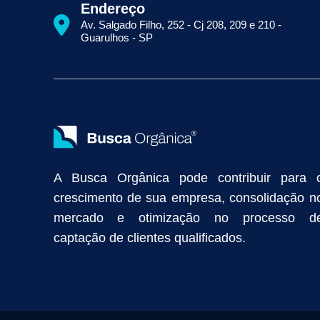
Como Aparecer na Primeira Página do Google
Como Fazer Seo
Endereço
Primeira Página do Google Sem Pagar por Clique
Quais Técnicas
Av. Salgado Filho, 252 - Cj 208, 209 e 210 -
Empresa de Prospecção B2B
Marketing Industrial
Marketing Di
Guarulhos - SP
Divulgação Online
Atração de Clientes
Estratégias de Marketi
Vendas Industriais
Prospecção de Clientes B2B
Marketing Digi
Como Aumentar as Vendas da Minha Empresa
Marketing de Con
Anunciar na Internet
Captar Clientes
Criação de Site para Indús
Como Distribuir Mais Produtos
Marketing Growth
Marketing Gro
A Busca Orgânica pode contribuir para 
crescimento de sua empresa, consolidação n
mercado e otimização no processo d
captação de clientes qualificados.