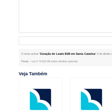
O texto acima "
Geração de Leads B2B em Santa Catarina
" é de direit
Penal. –
Lei n° 9.610-98 sobre direitos autorais
.
Veja Também