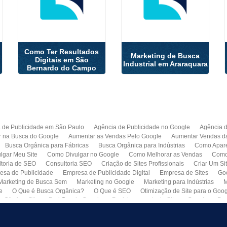
Como Ter Resultados
Marketing de Busca
Digitais em São
Industrial em Araraquara
Bernardo do Campo
 de Publicidade em São Paulo
Agência de Publicidade no Google
Agência 
r na Busca do Google
Aumentar as Vendas Pelo Google
Aumentar Vendas d
Busca Orgânica para Fábricas
Busca Orgânica para Indústrias
Como Apare
lgar Meu Site
Como Divulgar no Google
Como Melhorar as Vendas
Como 
toria de SEO
Consultoria SEO
Criação de Sites Profissionais
Criar Um Si
esa de Publicidade
Empresa de Publicidade Digital
Empresa de Sites
Go
Marketing de Busca Sem
Marketing no Google
Marketing para Indústrias
M
e
O Que é Busca Orgânica?
O Que é SEO
Otimização de Site para o Goo
Otimizar Site
Padrões do Google
Posicionamento de Site no Google
Pro
Quero Fazer Um Site para Minha Empresa
SEO
SEO para Sites
Serviço 
Web Marketing
Busca Orgânica com Garantia de Contrato
Colocar Site na 