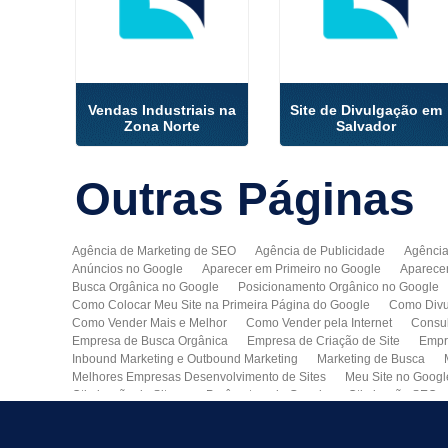
Vendas Industriais na
Site de Divulgação em
Zona Norte
Salvador
Outras
Páginas
Agência de Marketing de SEO
Agência de Publicidade
Agência
Anúncios no Google
Aparecer em Primeiro no Google
Aparece
Busca Orgânica no Google
Posicionamento Orgânico no Google
Como Colocar Meu Site na Primeira Página do Google
Como Divu
Como Vender Mais e Melhor
Como Vender pela Internet
Consul
Empresa de Busca Orgânica
Empresa de Criação de Site
Empr
Inbound Marketing e Outbound Marketing
Marketing de Busca
Melhores Empresas Desenvolvimento de Sites
Meu Site no Googl
Otimização de Sites nos Parâmetros do Google
Otimização SEO
Publicidade Online
Quero Divulgar Minha Empresa no Google
Técnicas de SEO
Tecnologia de Posicionamento para o Google